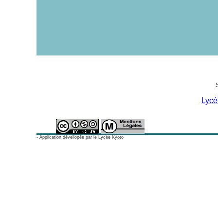
Lyc
- Application dévellopée par le Lycée Kyoto