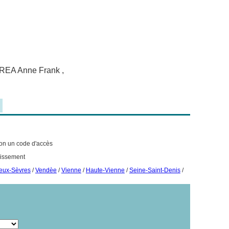
EREA Anne Frank ,
sion un code d'accès
lissement
eux-Sèvres
/
Vendèe
/
Vienne
/
Haute-Vienne
/
Seine-Saint-Denis
/