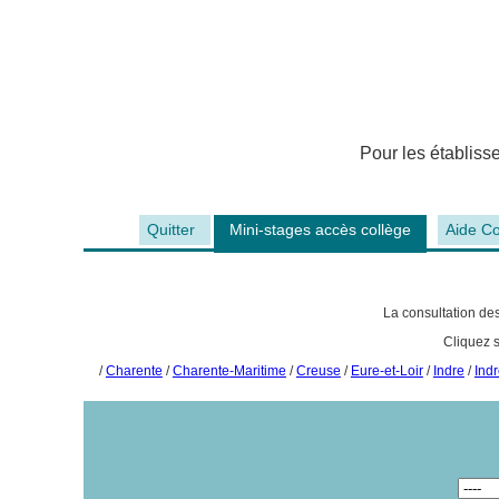
Pour les établis
Quitter
Mini-stages accès collège
Aide Co
La consultation des
Cliquez 
/
Charente
/
Charente-Maritime
/
Creuse
/
Eure-et-Loir
/
Indre
/
Indr