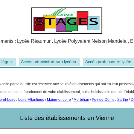
sements : Lycée Réaumur , Lycée Polyvalent Nelson Mandela , 
llèges
Accès administrateurs lycées
Accès professeurs lycée
 cette partie du site est réservée aux seuls établissements qui ont en leur posses
sur le nom de département de votre établissement, puis choisissez le nom de l'étab
e-et-Loire
/
Loire-Atlantique
/
Maine-et-Loire
/
Morbihan
/
Puy-de-Dôme
/
Sarthe
/
D
Liste des établissements en Vienne