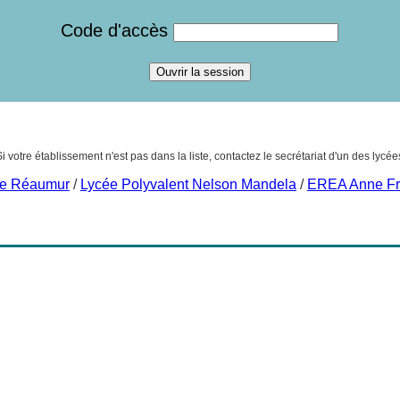
Code d'accès
Si votre établissement n'est pas dans la liste, contactez le secrétariat d'un des lycée
ée Réaumur
/
Lycée Polyvalent Nelson Mandela
/
EREA Anne Fr