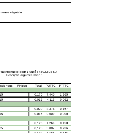
rtreuse végétale
 nutritionnelle pour 1 unité : 4592,598 KJ
Descriptif, argumentation :
mpignons
Finition
Total
PUTTC
PTTTC
15
0,170
7,440
1,265
15
0,015
4,115
0,062
0,020
8,374
0,167
15
0,015
0,000
0,000
0,125
1,266
0,158
25
0,125
5,887
0,736