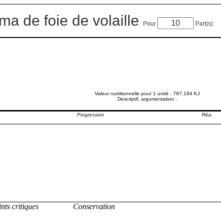
a de foie de volaille
Pour
Part(s)
Valeur nutritionnelle pour 1 unité : 787,194 KJ
Descriptif, argumentation :
Progression
Réa
.
nts critiques
Conservation