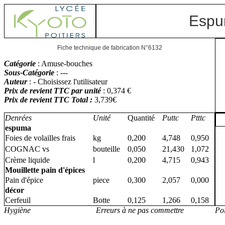
Espum
Fiche technique de fabrication N°6132
Catégorie
: Amuse-bouches
Sous-Catégorie
: ---
Auteur
: - Choisissez l'utilisateur
Prix de revient TTC par unité
: 0,374 €
Prix de revient TTC Total :
3,739€
Denrées
Unité
Quantité
Puttc
Ptttc
espuma
Foies de volailles frais
kg
0,200
4,748
0,950
COGNAC vs
bouteille
0,050
21,430
1,072
Crème liquide
l
0,200
4,715
0,943
Mouillette pain d'épices
Pain d'épice
piece
0,300
2,057
0,000
décor
Cerfeuil
Botte
0,125
1,266
0,158
Hygiène
Erreurs à ne pas commettre
Poi