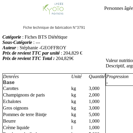
Personnes âgée
Fiche technique de fabrication N°3791
Catégorie
: Fiches BTS Diététique
Sous-Catégorie
: ---
Auteur
: Stéphanie -GEOFFROY
Prix de revient TTC par unité
: 204,829 €
Prix de revient TTC Total :
204,829€
Valeur nutriti
Descriptif, ar
Denrées
Unité
Quantité
Progression
Base
-
Carottes
kg
3,000
Champignons de paris
kg
2,000
Echalotes
kg
1,000
Gros oignons
kg
3,000
Pommes de terre Bintje
kg
5,000
Beurre
kg
1,000
Crème liquide
l
1,000