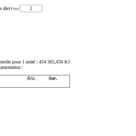
s diet
Pour
onnelle pour 1 unité : 454 365,450 KJ
gumentation :
Réa
.
Sur
.