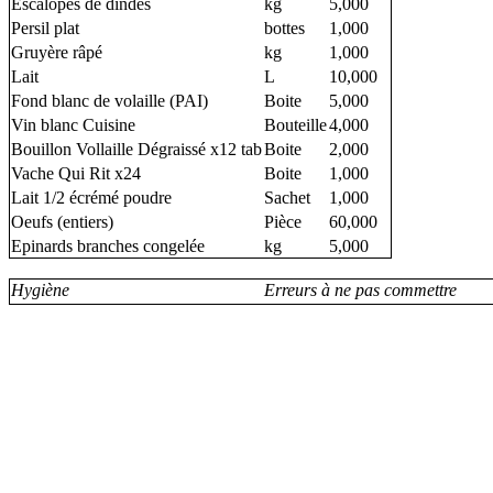
Escalopes de dindes
kg
5,000
Persil plat
bottes
1,000
Gruyère râpé
kg
1,000
Lait
L
10,000
Fond blanc de volaille (PAI)
Boite
5,000
Vin blanc Cuisine
Bouteille
4,000
Bouillon Vollaille Dégraissé x12 tab
Boite
2,000
Vache Qui Rit x24
Boite
1,000
Lait 1/2 écrémé poudre
Sachet
1,000
Oeufs (entiers)
Pièce
60,000
Epinards branches congelée
kg
5,000
Hygiène
Erreurs à ne pas commettre